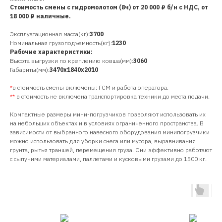
Стоимость смены с гидромолотом (8ч) от 20 000 ₽ б/н с НДС, от
18 000 ₽ наличные.
Эксплуатационная масса(кг):
3700
Номинальная грузоподъемность(кг):
1230
Рабочие характеристики:
Высота выгрузки по креплению ковша(мм):
3060
Габариты(мм):
3470х1840х2010
*
в стоимость смены включены: ГСМ и работа оператора.
**
в стоимость не включена транспортировка техники до места подачи.
Компактные размеры мини-погрузчиков позволяют использовать их
на небольших объектах и в условиях ограниченного пространства. В
зависимости от выбранного навесного оборудования минипогрузчики
можно использовать для уборки снега или мусора, выравнивания
грунта, рытья траншей, перемещения груза. Они эффективно работают
с сыпучими материалами, паллетами и кусковыми грузами до 1500 кг.