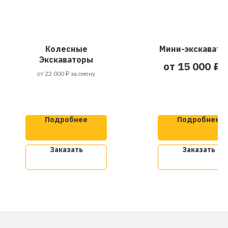
Колесные
Мини-экскавато
Экскаваторы
от 15 000 ₽ 
от 22 000 ₽ за смену
смену ( при
заказе от 2-
недель )
Подробнее
Подробнее
Заказать
Заказать